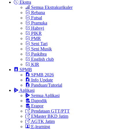
Ekstra
Semua Ekstrakurikuler
Rebana
Futsal
Pramuka
Habsyi
PIKR
PMR
Seni Tari
Seni Musik
Paskibra
English club
KIR
SPMB
SPMB 2026
Info Update
Panduan/Tutorial
Aplikasi
Semua Aplikasi
Dapodik
Erapor
Pendataan GTT/PTT
EMaster BKD Jatim
AGTK Jatim
E-learning