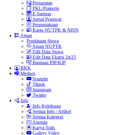
Persuratan
PKL/Prakerin
E-Sarpras
Jurnal Pegawai
Perpustakaan
Kartu NUTPK & NISN
Ajuan
Pendataan Siswa
Ajuan NUPTK
Edit Data Siswa
Edit Data Ekstra 24/25
Bantuan PIP/KIP
BKK
Medsos
Youtube
Tiktok
Instagram
Twitter
Info
Info Kelulusan
Semua Info / Artikel
Semua Kategori
Agenda
Karya Tulis
Gallery Video