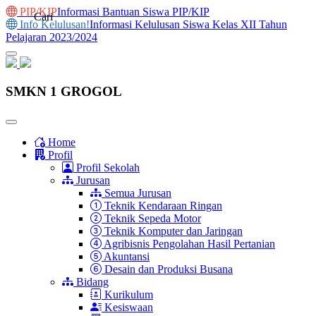
PIP/KIP
Informasi Bantuan Siswa PIP/KIP
Cari
Info Kelulusan!
Informasi Kelulusan Siswa Kelas XII Tahun
Pelajaran 2023/2024
SMKN 1 GROGOL
Home
Profil
Profil Sekolah
Jurusan
Semua Jurusan
Teknik Kendaraan Ringan
Teknik Sepeda Motor
Teknik Komputer dan Jaringan
Agribisnis Pengolahan Hasil Pertanian
Akuntansi
Desain dan Produksi Busana
Bidang
Kurikulum
Kesiswaan