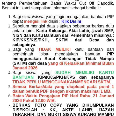
tentang Pemberitahuan Batas Waktu Cut Off Dapodik.
Berikut ini kami sampaikan informasi sebagai berikut :
Bagi siswa/siswa yang ingin mengajukan bantuan PIP
dapat
mengisi link
disini :
Klik Disini
Sebelum mengisi data siapkan beberapa berkas dulu
antara lain :
Kartu Keluarga, Akta Lahir, Ijazah SMP,
NISN dan Kartu Bantuan dari Pemerintah misalnya :
KIP/KKS/KIS/PKH, SKTM dari Desa dan
sebagainya.
Bagi yang
TIDAK MEILIKI
kartu bantuan dari
pemerintah bisa mengajukan bantuan
PIP
menggunakan Surat Keterangan Tidak Mampu
(SKTM) dari desa
yang di Keluarkan Minimal Bulan
Januari 2026
.
Bagi siswa yang
SUDAH MEMILIKI KARTU
BANTUAN
KIP/KKS/PKH/KPS dan sebagainya
TIDAK PERLU MENGGUNAKAN/MENCARI SKTM.
Semua Berkas/data yang diupload pada point 1
dalam bentuk PDF dengan ukuran maksimal 1 MB.
Batas Waktu Pengajuan PIP Hari Rabu, 21 Januari
2026 Pukul 12.00 WIB.
BERKAS FOTO COPY YANG DIKUMPULKAN
DISEKOLAH : KK, AKTE LAHIR, IJAZAH
TERAKHIR, DAN BUKTI SISWA KURANG MAMPU