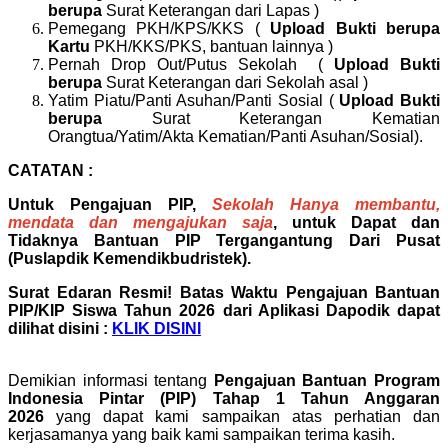
berupa
Surat Keterangan dari Lapas )
Pemegang PKH/KPS/KKS (
Upload Bukti berupa
Kartu
PKH/KKS/PKS, bantuan lainnya )
Pernah Drop Out/Putus Sekolah (
Upload Bukti
berupa
Surat Keterangan dari Sekolah asal )
Yatim Piatu/Panti Asuhan/Panti Sosial (
Upload Bukti
berupa
Surat Keterangan Kematian
Orangtua/Yatim/Akta Kematian/Panti Asuhan/Sosial).
CATATAN :
Untuk Pengajuan PIP,
Sekolah Hanya membantu,
mendata dan mengajukan saja
, untuk Dapat dan
Tidaknya Bantuan PIP Tergangantung Dari Pusat
(Puslapdik Kemendikbudristek).
Surat Edaran Resmi! Batas Waktu Pengajuan Bantuan
PIP/KIP Siswa Tahun 2026 dari Aplikasi Dapodik dapat
dilihat disini :
KLIK DISINI
Demikian informasi tentang
Pengajuan Bantuan Program
Indonesia Pintar (PIP) Tahap 1 Tahun Anggaran
2026
yang dapat kami sampaikan atas perhatian dan
kerjasamanya yang baik kami sampaikan terima kasih.