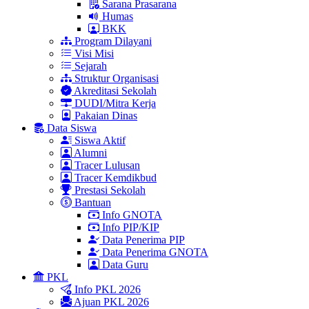
Sarana Prasarana
Humas
BKK
Program Dilayani
Visi Misi
Sejarah
Struktur Organisasi
Akreditasi Sekolah
DUDI/Mitra Kerja
Pakaian Dinas
Data Siswa
Siswa Aktif
Alumni
Tracer Lulusan
Tracer Kemdikbud
Prestasi Sekolah
Bantuan
Info GNOTA
Info PIP/KIP
Data Penerima PIP
Data Penerima GNOTA
Data Guru
PKL
Info PKL 2026
Ajuan PKL 2026