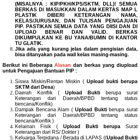
(MISALNYA : KIP/PKH/KPS/SKTM, DLL)! SEMUA
BERKAS DI MASUKKAN DALAM KERTAS MAP L
PLASTIK DIBERI KETERANGAN NAMA,
KELAS/JURUSAN, DAN TULISAN PENGAJUAN
PIP. PASTIKAN SEMUA DATA YANG DIISI DAN DI
UPLOAD BENAR DAN VALID. BERKAS
DIKUMPULKAN KE BU YANA/BUMIN DI KANTOR
TU GLATIK.
Jika ada yang kurang jelas dalam pengisian data,
bisa ditanyakan pada wali kelas masing-masing.
Berikut ini Beberapa
Alasan
dan berkas yang diupload
untuk Pengajuan Bantuan PIP :
Siswa Miskin/Rentan Miskin (
Upload bukti berupa
SKTM dari Desa
)
Daerah Konflik (
Upload Bukti
berupa surat
Keterangan dari Daerah/BPBD tentang status
bencana/Konflik)
Dampak Bencana Alam (
Upload Bukti
berupa surat
Keterangan dari Daerah/BPBD tentang status
bencana/Konflik )
Kelainan Fisik (
Upload Bukti berupa
Surat
Keterangan dari RS/ Dokter )
Keluarga Terpidana / Berada di LAPAS ((
Upload Bukti