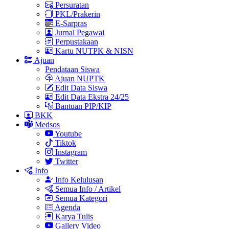
Persuratan
PKL/Prakerin
E-Sarpras
Jurnal Pegawai
Perpustakaan
Kartu NUTPK & NISN
Ajuan
Pendataan Siswa
Ajuan NUPTK
Edit Data Siswa
Edit Data Ekstra 24/25
Bantuan PIP/KIP
BKK
Medsos
Youtube
Tiktok
Instagram
Twitter
Info
Info Kelulusan
Semua Info / Artikel
Semua Kategori
Agenda
Karya Tulis
Gallery Video