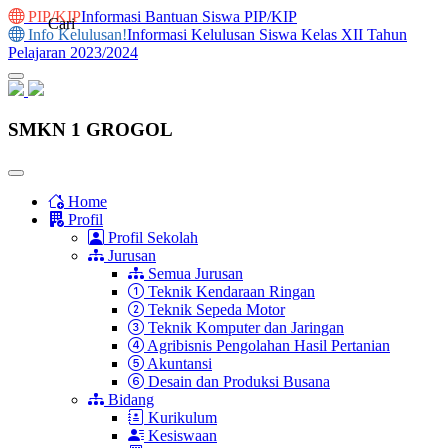
PIP/KIP
Informasi Bantuan Siswa PIP/KIP
Cari
Info Kelulusan!
Informasi Kelulusan Siswa Kelas XII Tahun
Pelajaran 2023/2024
SMKN 1 GROGOL
Home
Profil
Profil Sekolah
Jurusan
Semua Jurusan
Teknik Kendaraan Ringan
Teknik Sepeda Motor
Teknik Komputer dan Jaringan
Agribisnis Pengolahan Hasil Pertanian
Akuntansi
Desain dan Produksi Busana
Bidang
Kurikulum
Kesiswaan