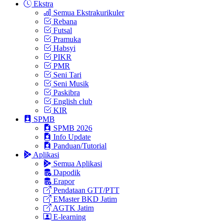
Ekstra
Semua Ekstrakurikuler
Rebana
Futsal
Pramuka
Habsyi
PIKR
PMR
Seni Tari
Seni Musik
Paskibra
English club
KIR
SPMB
SPMB 2026
Info Update
Panduan/Tutorial
Aplikasi
Semua Aplikasi
Dapodik
Erapor
Pendataan GTT/PTT
EMaster BKD Jatim
AGTK Jatim
E-learning