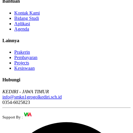
Bantuan
Kontak Kami
Bidang Studi
Aplikasi
Agenda
Lainnya
Prakerin
Pembayaran
Projects
Kesiswaan
Hubungi
KEDIRI - JAWA TIMUR
info@smkn1grogolkediri.sch.id
0354-6025823
Support By :