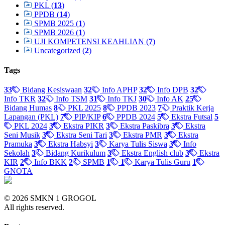
PKL (
13
)
PPDB (
14
)
SPMB 2025 (
1
)
SPMB 2026 (
1
)
UJI KOMPETENSI KEAHLIAN (
7
)
Uncategorized (
2
)
Tags
33
Bidang Kesiswaan
32
Info APHP
32
Info DPB
32
Info TKR
32
Info TSM
31
Info TKJ
30
Info AK
25
Bidang Humas
8
PKL 2025
8
PPDB 2023
7
Praktik Kerja
Lapangan (PKL)
7
PIP/KIP
6
PPDB 2024
5
Ekstra Futsal
5
PKL 2024
3
Ekstra PIKR
3
Ekstra Paskibra
3
Ekstra
Seni Musik
3
Ekstra Seni Tari
3
Ekstra PMR
3
Ekstra
Pramuka
3
Ekstra Habsyi
3
Karya Tulis Siswa
3
Info
Sekolah
3
Bidang Kurikulum
3
Ekstra English club
3
Ekstra
KIR
2
Info BKK
2
SPMB
1
1
Karya Tulis Guru
1
GNOTA
© 2026 SMKN 1 GROGOL
All rights reserved.